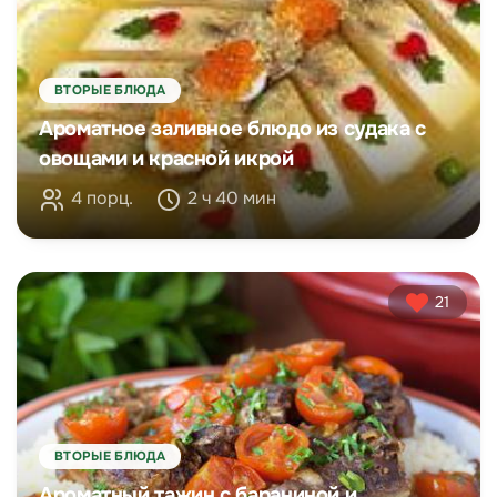
ВТОРЫЕ БЛЮДА
Ароматное заливное блюдо из судака с
овощами и красной икрой
4 порц.
2 ч 40 мин
21
ВТОРЫЕ БЛЮДА
Ароматный тажин с бараниной и