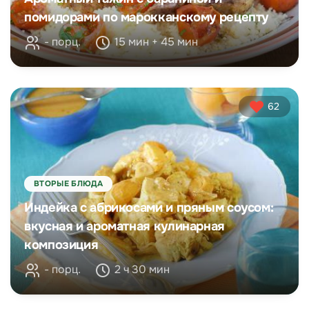
помидорами по марокканскому рецепту
- порц.
15 мин + 45 мин
62
ВТОРЫЕ БЛЮДА
Индейка с абрикосами и пряным соусом:
вкусная и ароматная кулинарная
композиция
- порц.
2 ч 30 мин