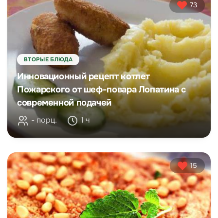
73
ВТОРЫЕ БЛЮДА
Инновационный рецепт котлет
Пожарского от шеф-повара Лопатина с
современной подачей
- порц.
1 ч
15