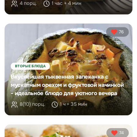
4 порц.
1 час + 4 мин
76
ВТОРЫЕ БЛЮДА
Вкуснейшая тыквенная запеканка с
мускатным орехом и фруктовой начинкой
- идеальное блюдо для уютного вечера
8(10) порц.
1 ч + 35 мин
74