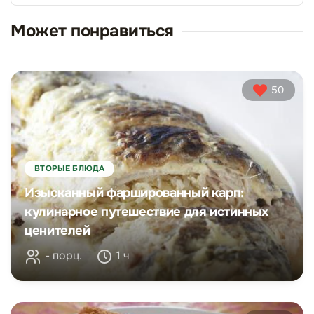
Может понравиться
50
ВТОРЫЕ БЛЮДА
Изысканный фаршированный карп:
кулинарное путешествие для истинных
ценителей
- порц.
1 ч