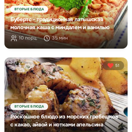
ВТОРЫЕ БЛЮДА
Бубертс - традиционная латышская
молочная каша с миндалем и ванилью
10 порц.
35 мин
51
ВТОРЫЕ БЛЮДА
Роскошное блюдо из морских гребешков
с какао, айвой и нотками апельсина