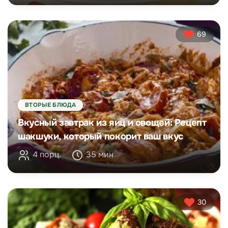
69
ВТОРЫЕ БЛЮДА
Вкусный завтрак из яиц и овощей: Рецепт
шакшуки, который покорит ваш вкус
4 порц.
35 мин
30