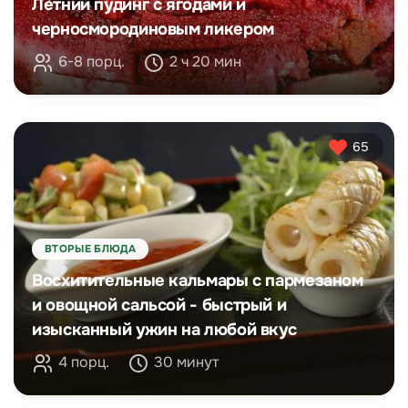
Летний пудинг с ягодами и
черносмородиновым ликером
6-8 порц.
2 ч 20 мин
65
ВТОРЫЕ БЛЮДА
Восхитительные кальмары с пармезаном
и овощной сальсой - быстрый и
изысканный ужин на любой вкус
4 порц.
30 минут