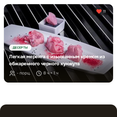
11
ДЕСЕРТЫ
Легкая меренга с изысканным кремом из
обжаренного черного кунжута
- порц.
8 ч + 1 ч