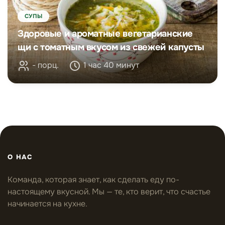
СУПЫ
Здоровые и ароматные вегетарианские
щи с томатным вкусом из свежей капусты
- порц.
1 час 40 минут
О НАС
Команда, которая знает, как сделать еду по-
настоящему вкусной. Мы — те, кто верит, что счастье
начинается на кухне.