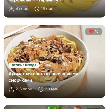
4 порц.
15 мин
16
ВТОРЫЕ БЛЮДА
Ароматная паста с запеченными
сморчками
2-3 порц.
30 мин