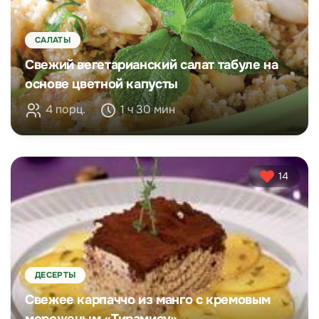
САЛАТЫ
Свежий вегетарианский салат табуле на
основе цветной капусты
4 порц.
1 ч 30 мин
14
ДЕСЕРТЫ
Свежее карпаччо из манго с кремовым
мороженым «Тирамису»