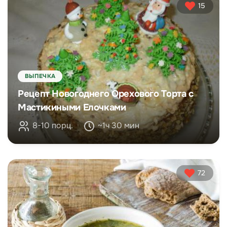
15
ВЫПЕЧКА
Рецепт Новогоднего Орехового Торта с
Мастикиными Елочками
8-10 порц.
~1ч 30 мин
72