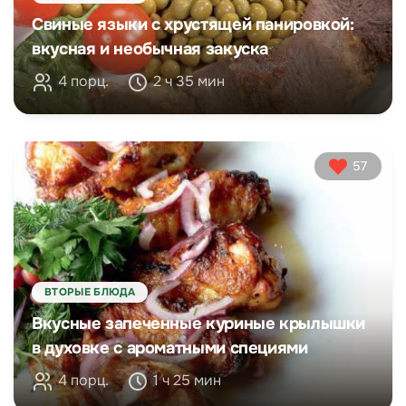
Свиные языки с хрустящей панировкой:
вкусная и необычная закуска
4 порц.
2 ч 35 мин
57
ВТОРЫЕ БЛЮДА
Вкусные запеченные куриные крылышки
в духовке с ароматными специями
4 порц.
1 ч 25 мин