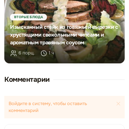
ВТОРЫЕ БЛЮДА
Изысканный стейк из говяжьей вырезки с
хрустящими свекольными чипсами и
ароматным травяным соусом
6 порц.
1 ч
Комментарии
Войдите в систему, чтобы оставить
комментарий