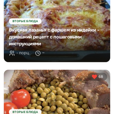
ВТОРЫЕ БЛЮДА
Вкусная лазанья с фаршем из индейки -
домашний рецепт с пошаговыми
инструкциями
- порц.
~
68
ВТОРЫЕ БЛЮДА