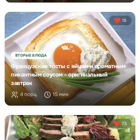
15
ВТОРЫЕ БЛЮДА
Французские тосты с яйцом и ароматным
пикантным соусом - оригинальный
завтрак
4 порц.
15 мин
73