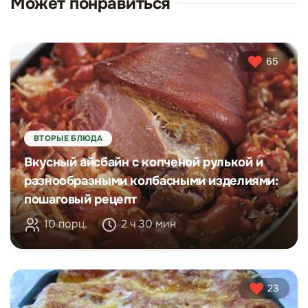
Может понравиться
65
ВТОРЫЕ БЛЮДА
Вкусный айсбайн с копченой рулькой и
разнообразными колбасными изделиями:
пошаговый рецепт
10 порц.
2 ч 30 мин
23