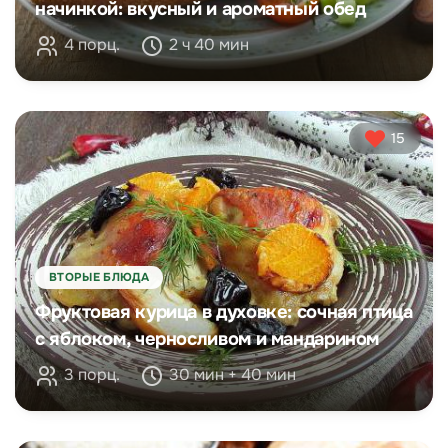
начинкой: вкусный и ароматный обед
4 порц.
2 ч 40 мин
15
ВТОРЫЕ БЛЮДА
Фруктовая курица в духовке: сочная птица
с яблоком, черносливом и мандарином
3 порц.
30 мин + 40 мин