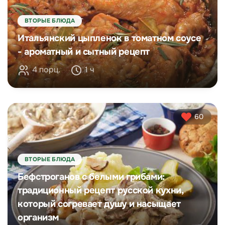
ВТОРЫЕ БЛЮДА
Итальянский цыпленок в томатном соусе
- ароматный и сытный рецепт
4 порц.
1 ч
60
ВТОРЫЕ БЛЮДА
Бефстроганов с белыми грибами:
традиционный рецепт русской кухни,
который согревает душу и насыщает
организм