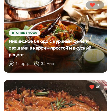
70
ВТОРЫЕ БЛЮДА
Индийское блюдо с куриным филе и
овощами в карри - простой и вкусный
рецепт
1 порц.
32 мин
60