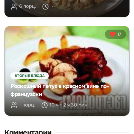
6 порц.
~
17
ВТОРЫЕ БЛЮДА
Роскошный петух в красном вине по-
французски
- порц.
10 ч + 2 ч 30 мин
Комментарии