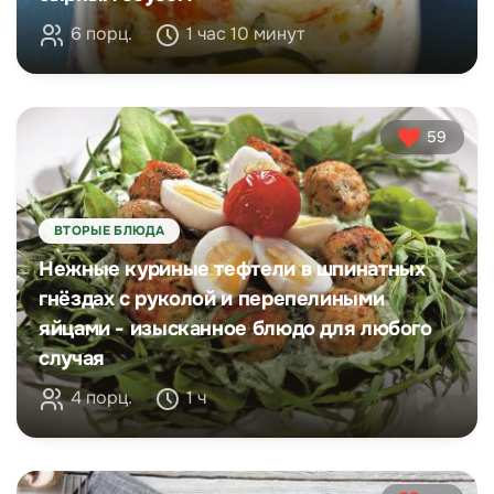
6 порц.
1 час 10 минут
59
ВТОРЫЕ БЛЮДА
Нежные куриные тефтели в шпинатных
гнёздах с руколой и перепелиными
яйцами - изысканное блюдо для любого
случая
4 порц.
1 ч