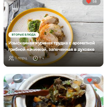
58
ВТОРЫЕ БЛЮДА
Изысканная куриная грудка с ароматной
грибной начинкой, запеченная в духовке
1 порц.
1 ч
15