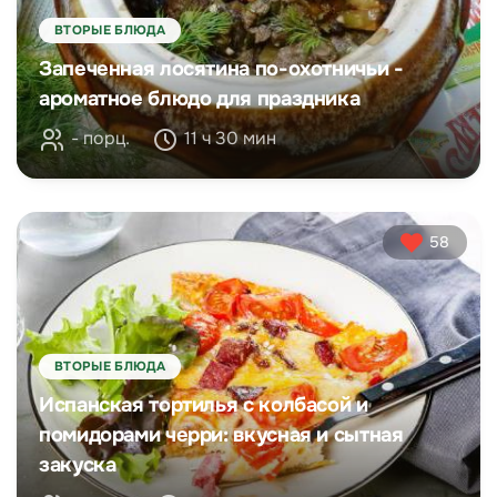
ВТОРЫЕ БЛЮДА
Запеченная лосятина по-охотничьи -
ароматное блюдо для праздника
- порц.
11 ч 30 мин
58
ВТОРЫЕ БЛЮДА
Испанская тортилья с колбасой и
помидорами черри: вкусная и сытная
закуска