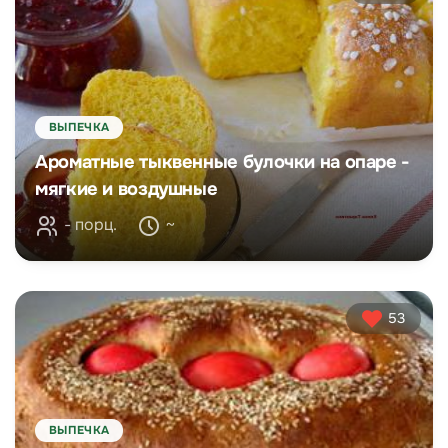
ВЫПЕЧКА
Ароматные тыквенные булочки на опаре -
мягкие и воздушные
- порц.
~
53
ВЫПЕЧКА