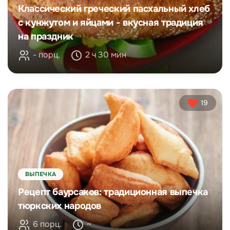
Классический греческий пасхальный хлеб
с кунжутом и яйцами - вкусная традиция
на праздник
- порц.
2 ч 30 мин
19
ВЫПЕЧКА
Рецепт баурсаков: традиционная выпечка
тюркских народов
6 порц.
~