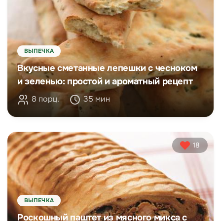
ВЫПЕЧКА
Вкусные сметанные лепешки с чесноком
и зеленью: простой и ароматный рецепт
8 порц.
35 мин
18
ВЫПЕЧКА
Роскошный паштет из мясного микса с