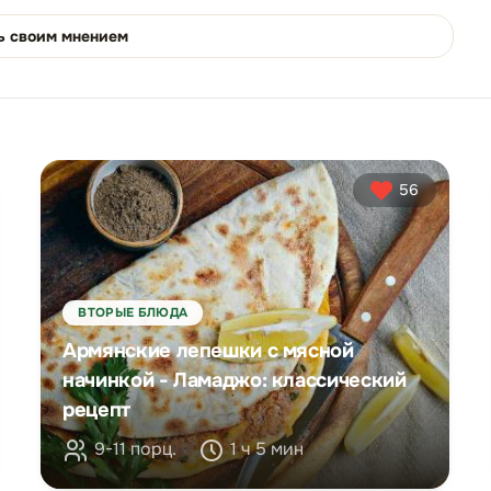
ь своим мнением
56
ВТОРЫЕ БЛЮДА
Армянские лепешки с мясной
начинкой - Ламаджо: классический
рецепт
9-11 порц.
1 ч 5 мин