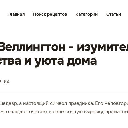
Главная
Поиск рецептов
Категории
Статьи
еллингтон - изумите
тва и уюта дома
64
шедевр, а настоящий символ праздника. Его неповтор
то блюдо сочетает в себе сочную вырезку, ароматные