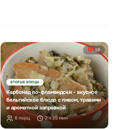
58
ВТОРЫЕ БЛЮДА
Карбонад по-фламандски - вкусное
бельгийское блюдо с пивом, травами
и ароматной заправкой
6 порц.
2 ч 35 мин