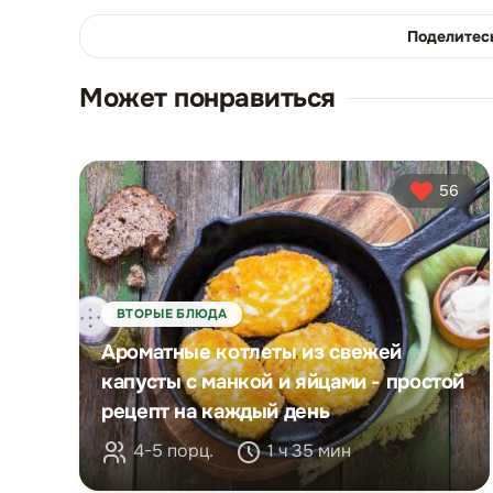
Поделитес
Может понравиться
56
ВТОРЫЕ БЛЮДА
Ароматные котлеты из свежей
капусты с манкой и яйцами - простой
рецепт на каждый день
4-5 порц.
1 ч 35 мин