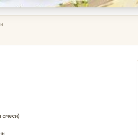
ИИ
и смеси)
ны