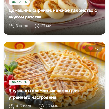
ВЫПЕЧКА
Домашние сырники: нежное лакомство с
вкусом детства
3 порц.
27 мин
76
ВЫПЕЧКА
Вкусные и ароматные вафли для
утреннего настроения
4-5 порц.
35 мин