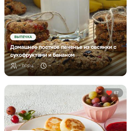
ВЫПЕЧКА
Домашнее постное печенье из овсянки с
сухофруктами и бананом
- порц.
~
67