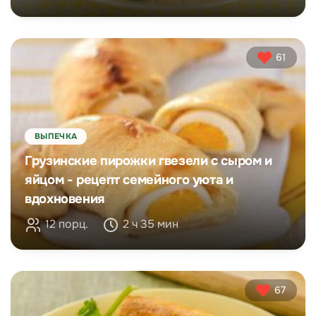
61
ВЫПЕЧКА
Грузинские пирожки гвезели с сыром и
яйцом - рецепт семейного уюта и
вдохновения
12 порц.
2 ч 35 мин
67