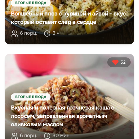
ВТОРЫЕ БЛЮДА
Волшебный плов с курицей и айвой - вкус,
который оставит след в сердце
6 порц.
3 ч
52
ВТОРЫЕ БЛЮДА
Вкусная и полезная гречневая каша с
лососем, заправленная ароматным
оливковым маслом
6 порц.
30 мин