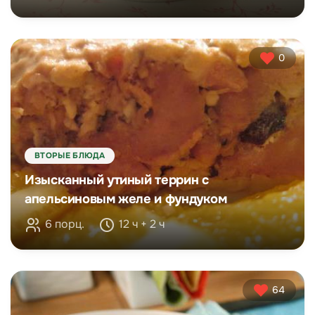
0
ВТОРЫЕ БЛЮДА
Изысканный утиный террин с
апельсиновым желе и фундуком
6 порц.
12 ч + 2 ч
64