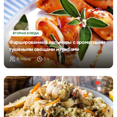
ВТОРЫЕ БЛЮДА
Фаршированные кальмары с ароматными
тушеными овощами и грибами
6 порц.
1 ч
73