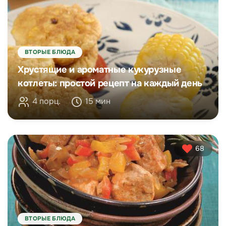
ВТОРЫЕ БЛЮДА
Хрустящие и ароматные кукурузные
котлеты: простой рецепт на каждый день
4 порц.
15 мин
68
ВТОРЫЕ БЛЮДА