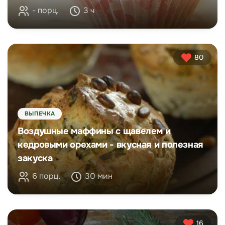
- порц.
3 ч
80
ВЫПЕЧКА
Воздушные маффины с щавелем и
кедровыми орехами - вкусная и полезная
закуска
6 порц.
30 мин
16