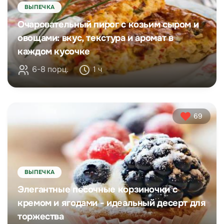
ВЫПЕЧКА
Очаровательный пирог с козьим сыром и
овощами: вкус, текстура и аромат в
каждом кусочке
6-8 порц.
1 ч
69
ВЫПЕЧКА
Элегантные песочные корзиночки с
кремом и ягодами - идеальный десерт для
торжества