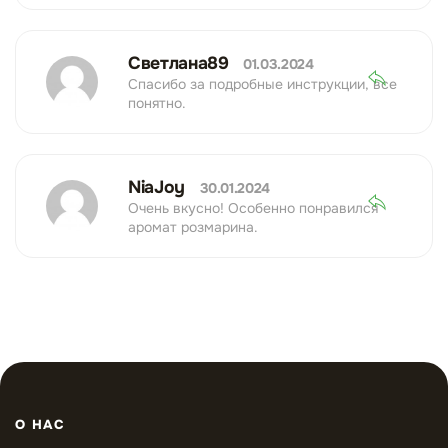
Светлана89
01.03.2024
Спасибо за подробные инструкции, все
понятно.
NiaJoy
30.01.2024
Очень вкусно! Особенно понравился
аромат розмарина.
О НАС