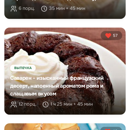
6 порц.
35 мин + 45 мин
57
ВЫПЕЧКА
Саварен - изысканный французский
десерт, напоенный ароматом рома и
слащавым вкусом
12 порц.
1 ч 25 мин + 45 мин