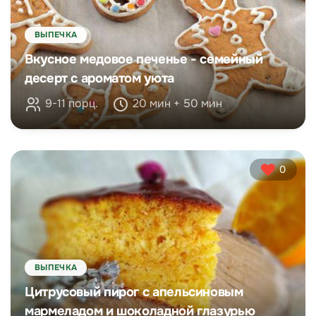
ВЫПЕЧКА
Вкусное медовое печенье - семейный
десерт с ароматом уюта
9-11 порц.
20 мин + 50 мин
0
ВЫПЕЧКА
Цитрусовый пирог с апельсиновым
мармеладом и шоколадной глазурью