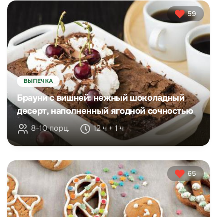
59
ВЫПЕЧКА
Брауни с вишней: нежный шоколадный
десерт, наполненный ягодной сочностью
8-10 порц.
12 ч + 1 ч
65