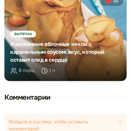
46
ВЫПЕЧКА
Изысканные яблочные кексы с
карамельным соусом: вкус, который
оставит след в сердце
6 порц.
1 ч
Комментарии
Войдите в систему, чтобы оставить
комментарий