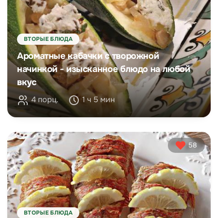
ВТОРЫЕ БЛЮДА
Ароматные кабачки с творожной
начинкой - изысканное блюдо на любой
вкус
4 порц.
1 ч 5 мин
58
ВТОРЫЕ БЛЮДА