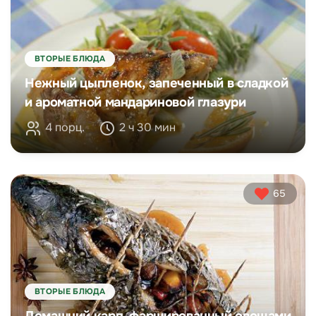
ВТОРЫЕ БЛЮДА
Нежный цыпленок, запеченный в сладкой
и ароматной мандариновой глазури
4 порц.
2 ч 30 мин
65
ВТОРЫЕ БЛЮДА