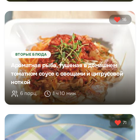
16
ВТОРЫЕ БЛЮДА
Ароматная рыба, тушеная в домашнем
томатном соусе с овощами и цитрусовой
ноткой
6 порц.
1 ч 10 мин
71