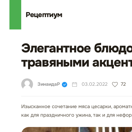
Рецепт
иум
Элегантное блюдо
травяными акцен
ЗинаидаР
03.02.2022
72
Изысканное сочетание мяса цесарки, аромат
как для праздничного ужина, так и для нефор