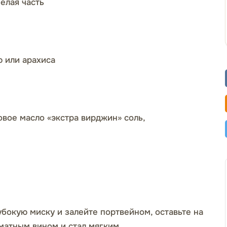
белая часть
 или арахиса
овое масло «экстра вирджин» соль,
убокую миску и залейте портвейном, оставьте на
оматным вином и стал мягким.