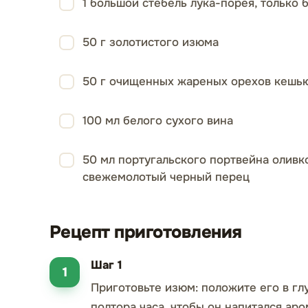
1 большой стебель лука-порея, только 
50 г золотистого изюма
50 г очищенных жареных орехов кешью
100 мл белого сухого вина
50 мл португальского портвейна оливк
свежемолотый черный перец
Рецепт приготовления
Шаг 1
Приготовьте изюм: положите его в гл
полтора часа, чтобы он напитался ар