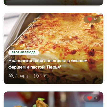
12
ВТОРЫЕ БЛЮДА
Неаполитанская запеканка с мясным
фаршем и пастой 'Перья'
4 порц.
1 ч
81