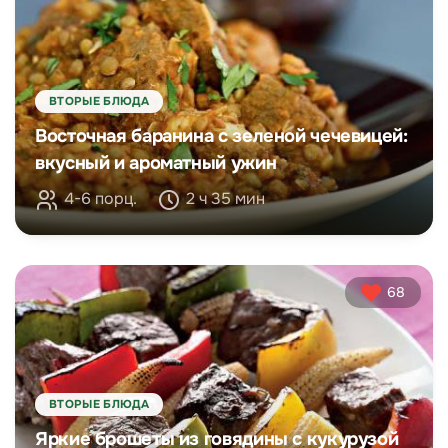
ВТОРЫЕ БЛЮДА
Восточная баранина с зеленой чечевицей:
вкусный и ароматный ужин
4-6 порц.
2 ч 35 мин
68
ВТОРЫЕ БЛЮДА
Яркие брошеты из говядины с кукурузой