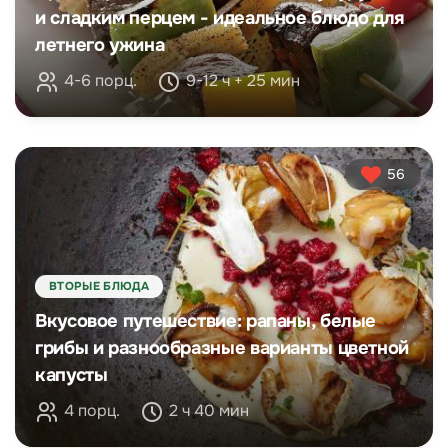
и сладким перцем - идеальное блюдо для
летнего ужина
4-6 порц.
9-12 ч + 25 мин
56
ВТОРЫЕ БЛЮДА
Вкусовое путешествие: рапаны, белые
грибы и разнообразные варианты цветной
капусты
4 порц.
2 ч 40 мин