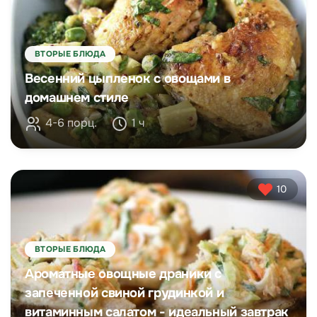
ВТОРЫЕ БЛЮДА
Весенний цыпленок с овощами в
домашнем стиле
4-6 порц.
1 ч
10
ВТОРЫЕ БЛЮДА
Ароматные овощные драники с
запеченной свиной грудинкой и
витаминным салатом - идеальный завтрак