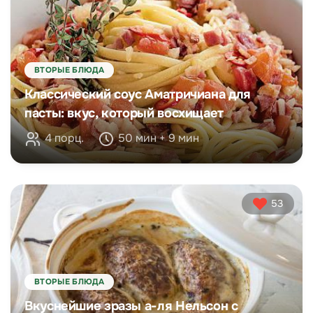
ВТОРЫЕ БЛЮДА
Классический соус Аматричиана для
пасты: вкус, который восхищает
4 порц.
50 мин + 9 мин
53
ВТОРЫЕ БЛЮДА
Вкуснейшие зразы а-ля Нельсон с