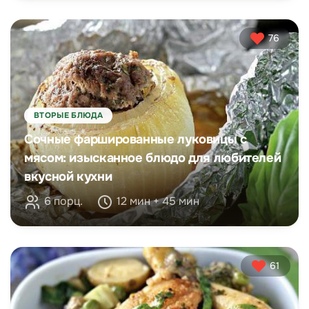
76
ВТОРЫЕ БЛЮДА
Сочные фаршированные луковицы с
мясом: изысканное блюдо для любителей
вкусной кухни
6 порц.
12 мин + 45 мин
61