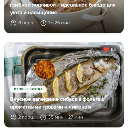
грибной подливой - идеальное блюдо для
уюта и насыщения
6 порц.
1 ч 25 мин
63
ВТОРЫЕ БЛЮДА
Вкусное запекание сибаса в фольге с
ароматными травами и лимоном
2 порц.
35 мин + 27 мин