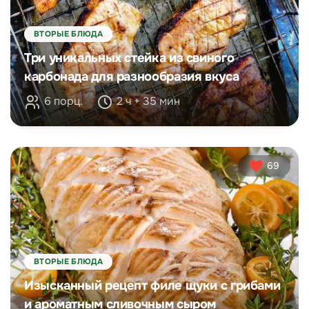
ВТОРЫЕ БЛЮДА
Три уникальных стейка из свиного
карбонада для разнообразия вкуса
6 порц.
2 ч + 35 мин
69
ВТОРЫЕ БЛЮДА
Изысканный рецепт филе щуки с грибами
и ароматным сливочным сыром