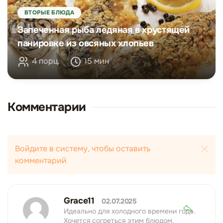
ВТОРЫЕ БЛЮДА
Запеченная рыба ледяная в хрустящей
панировке из овсяных хлопьев
4 порц.
15 мин
Комментарии
Войдите в систему, чтобы оставить
комментарий
Grace11
02.07.2025
Идеально для холодного времени года.
Хочется согреться этим блюдом.