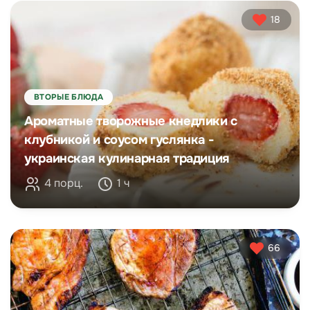
18
ВТОРЫЕ БЛЮДА
Ароматные творожные кнедлики с
клубникой и соусом гуслянка -
украинская кулинарная традиция
4 порц.
1 ч
66