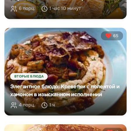
6 порц.
1 час 10 минут
65
ВТОРЫЕ БЛЮДА
Элегантное блюдо: Креветки с полентой и
хамоном в изысканном исполнении
4 порц.
1 ч