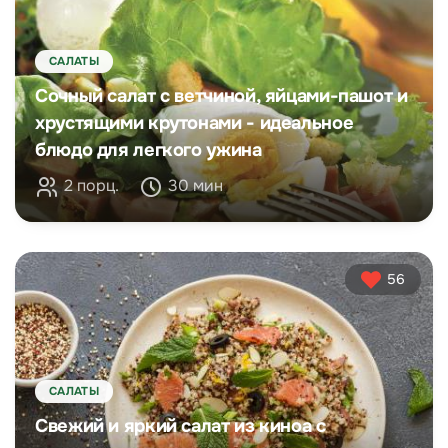
САЛАТЫ
Сочный салат с ветчиной, яйцами-пашот и
хрустящими крутонами - идеальное
блюдо для легкого ужина
2 порц.
30 мин
56
САЛАТЫ
Свежий и яркий салат из киноа с