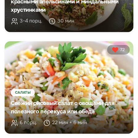
красными апельсинами и миндальными
хрустинками
3-4 порц.
30 мин
72
САЛАТЫ
Свежий рисовый салат с овощами для
полезного перекуса или обеда
6 порц.
22 мин + 6 мин