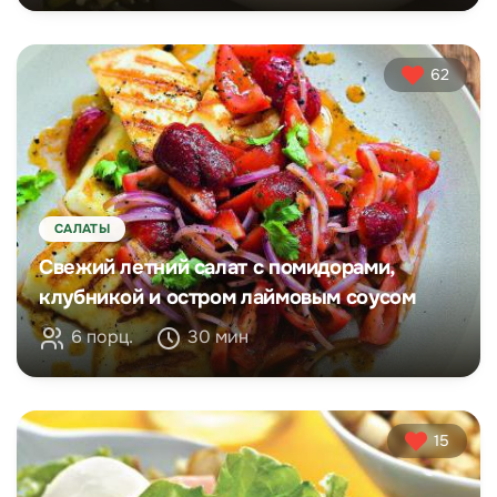
62
САЛАТЫ
Свежий летний салат с помидорами,
клубникой и остром лаймовым соусом
6 порц.
30 мин
15