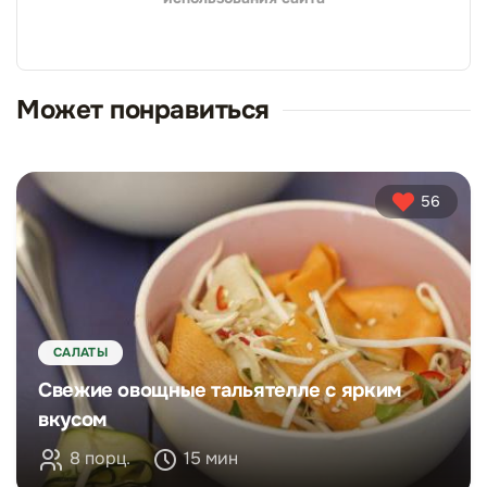
Может понравиться
56
САЛАТЫ
Свежие овощные тальятелле с ярким
вкусом
8 порц.
15 мин