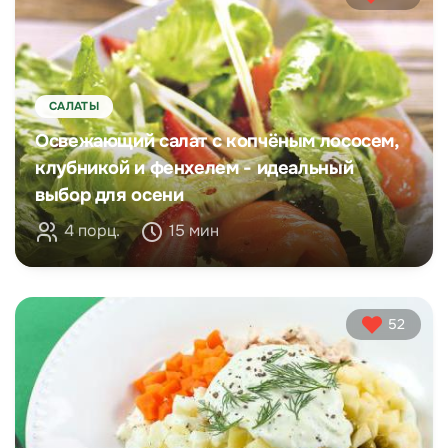
САЛАТЫ
Освежающий салат с копчёным лососем,
клубникой и фенхелем - идеальный
выбор для осени
4 порц.
15 мин
52