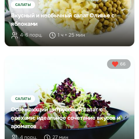
САЛАТЫ
Вкусный и необычный салат Оливье с
яблоками
4-6 порц.
1 ч + 25 мин
66
САЛАТЫ
Освежающий цитрусовый салат с
орехами: идеальное сочетание вкусов и
ароматов
4 порц.
27 мин