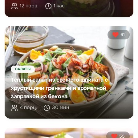
12 порц.
1 час
61
САЛАТЫ
Теплый салат из свежего шпината с
хрустящими гренками и ароматной
заправкой из бекона
4 порц.
30 мин
55