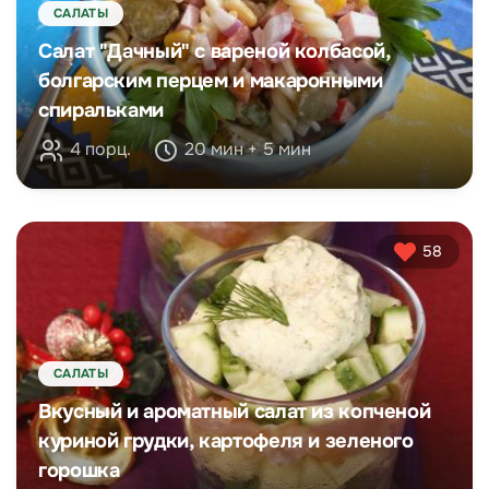
САЛАТЫ
Салат "Дачный" с вареной колбасой,
болгарским перцем и макаронными
спиральками
4 порц.
20 мин + 5 мин
58
САЛАТЫ
Вкусный и ароматный салат из копченой
куриной грудки, картофеля и зеленого
горошка