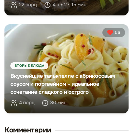
22 порц.
4 ч + 2 ч 15 мин
56
ВТОРЫЕ БЛЮДА
Вкуснейшие тальятелле с абрикосовым
соусом и портвейном - идеальное
сочетание сладкого и острого
4 порц.
30 мин
Комментарии