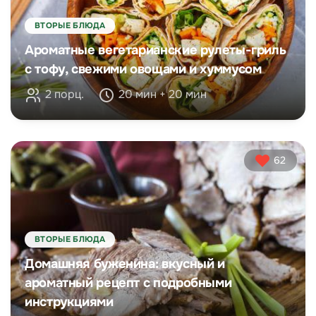
ВТОРЫЕ БЛЮДА
Ароматные вегетарианские рулеты-гриль
с тофу, свежими овощами и хуммусом
2 порц.
20 мин + 20 мин
62
ВТОРЫЕ БЛЮДА
Домашняя буженина: вкусный и
ароматный рецепт с подробными
инструкциями