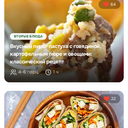
64
ВТОРЫЕ БЛЮДА
Вкусный пирог пастуха с говядиной,
картофельным пюре и овощами:
классический рецепт
4-6 порц.
1 ч
22