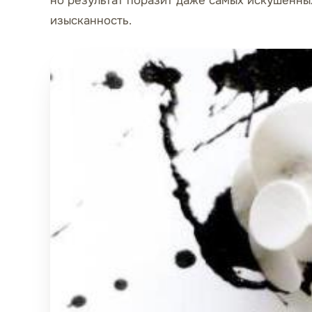
но результат поразит даже самых искушённых
изысканность.