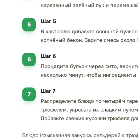
нарезанный зелёный лук и перемешай
Шаг 5
В кастрюлю добавьте овощной бульон
копчёный бекон. Варите смесь около 
Шаг 6
Процедите бульон через сито, вернит
несколько минут, чтобы ингредиенты
Шаг 7
Распределите блюдо по четырём таре
трюфелем, украсьте их сладким луко
Добавьте свежие кусочки трюфеля для
Блюдо Изысканная закуска: сельдерей с трю