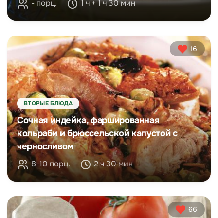
- порц.
1 ч + 1 ч 30 мин
16
ВТОРЫЕ БЛЮДА
Сочная индейка, фаршированная
кольраби и брюссельской капустой с
черносливом
8-10 порц.
2 ч 30 мин
66