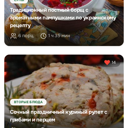
СУПЫ
Традиционный постный борщ с
ароматными пампушками по украинскому
рецепту
6 порц.
1 ч 35 мин
14
ВТОРЫЕ БЛЮДА
Сочный праздничный куриный рулет с
грибами и перцем