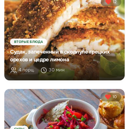
12
ВТОРЫЕ БЛЮДА
Судак, запеченный в скорлупе грецких
орехов и цедре лимона
4 порц.
30 мин
10