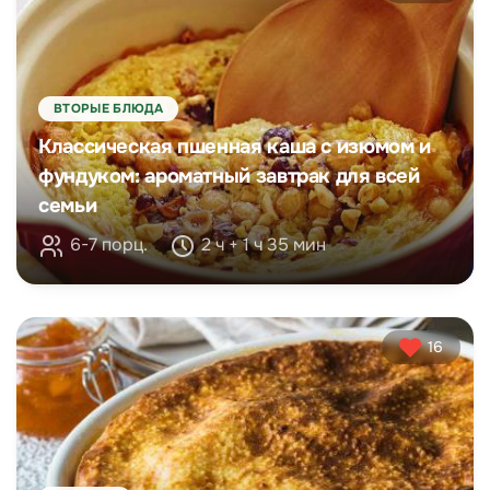
ВТОРЫЕ БЛЮДА
Классическая пшенная каша с изюмом и
фундуком: ароматный завтрак для всей
семьи
6-7 порц.
2 ч + 1 ч 35 мин
16