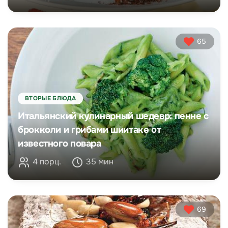
65
ВТОРЫЕ БЛЮДА
Итальянский кулинарный шедевр: пенне с
брокколи и грибами шиитаке от
известного повара
4 порц.
35 мин
69