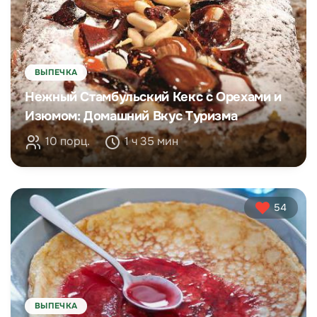
ВЫПЕЧКА
Нежный Стамбульский Кекс с Орехами и
Изюмом: Домашний Вкус Туризма
10 порц.
1 ч 35 мин
54
ВЫПЕЧКА