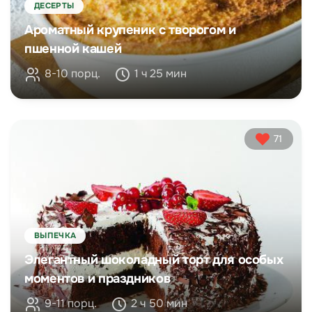
ДЕСЕРТЫ
Ароматный крупеник с творогом и
пшенной кашей
8-10 порц.
1 ч 25 мин
71
ВЫПЕЧКА
Элегантный шоколадный торт для особых
моментов и праздников
9-11 порц.
2 ч 50 мин