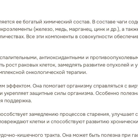
ляется ее богатый химический состав. В составе чаги с
роэлементы (железо, медь, марганец, цинк и др.), а так
оличествах. Все эти компоненты в совокупности обеспечи
оспалительными, антиоксидантными и противоопухолевы
ть рост раковых клеток, замедлять развитие опухолей и 
мплексной онкологической терапии.
им эффектом. Она помогает организму справляться с ви
 укрепляет защитные силы организма. Особенно полезна
ая поддержка.
особствует замедлению процессов старения, улучшает со
повреждают клетки и способствуют развитию хронически
дочно-кишечного тракта. Она может быть полезна при га