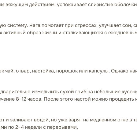
им вяжущим действием, успокаивает слизистые оболочк
ю систему. Чага помогает при стрессах, улучшает сон, 
их активный образ жизни и сталкивающихся с ежедневны
ак чай, отвар, настойка, порошок или капсулы. Однако 
дварительно измельчить сухой гриб на небольшие кусочк
ечение 8–12 часов. После этого настой можно процедить и
т и заливают водой, но уже варят на медленном огне в т
ми по 2–4 недели с перерывами.