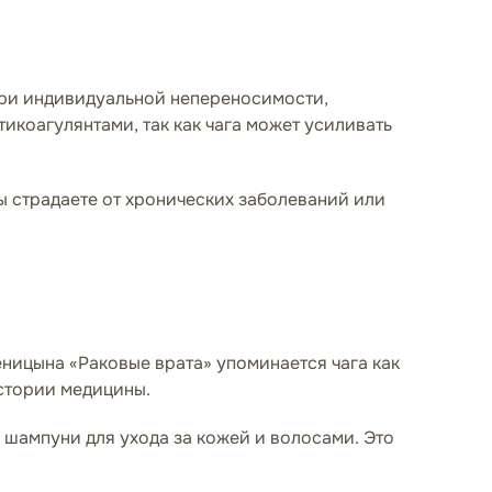
 при индивидуальной непереносимости,
икоагулянтами, так как чага может усиливать
ы страдаете от хронических заболеваний или
еницына «Раковые врата» упоминается чага как
истории медицины.
и шампуни для ухода за кожей и волосами. Это