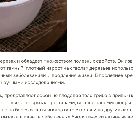
березах и обладает множеством полезных свойств. Он из
от темный, плотный нарост на стволах деревьев использо
ым заболеваниям и продления жизни. В последнее время 
я научными исследованиями.
uus, представляет собой не плодовое тело гриба в привыч
ного цвета, покрытая трещинами, внешне напоминающая у
но на березах, хотя иногда встречается и на других ли
д он накапливает в себе ценные биологически активные в