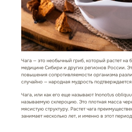
Чага — это необычный гриб, который растет на 
медицине Сибири и других регионов России. Эт
повышения сопротивляемости организма различн
случайно — народная мудрость подтверждаетс
Чага, или как его еще называют Inonotus obliq
называемую склероцию. Это плотная масса чер
мясистую структуру. Растет чага преимуществен
занимает несколько лет, и именно в этот перио