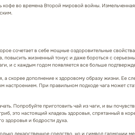
ь кофе во времена Второй мировой войны. Измельченная
еским.
торое сочетает в себе мощные оздоровительные свойства 
ов, повысить жизненный тонус и даже бороться с серьез
ги, и с каждым годом появляется все больше подтвержд
ея, а скорее дополнение к здоровому образу жизни. Ее с
ым настроением. При правильном подходе чага может ст
ачать. Попробуйте приготовить чай из чаги, и вы почувст
гриб, это настоящий кладезь здоровья, спрятанный в кор
го здоровья и бодрости духа.
е только лекарственное средство, но и символ гармонии 