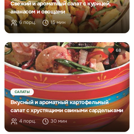
Свежий и ароматный салат с курицей,
ананасом и овощами
6 порц.
15 мин
68
САЛАТЫ
Вкусный и ароматный картофельный
салат с хрустящими свиными сардельками
4 порц.
30 мин