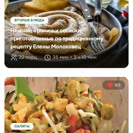
ВТОРЫЕ БЛЮДА
Нежные кроличьи сосиски,
приготовленные по традиционному
рецепту Елены Молоховец
22 порц.
35 мин + 3 ч 10 мин
60
САЛАТЫ