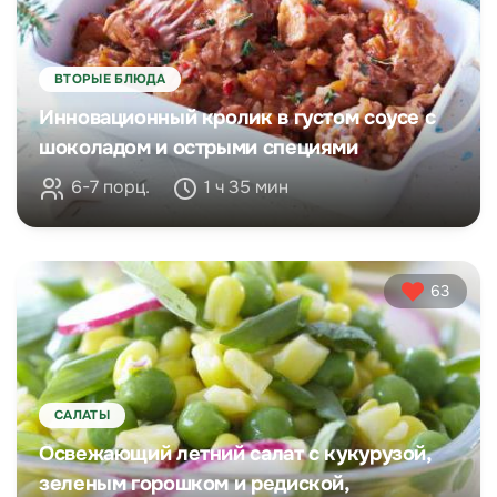
ВТОРЫЕ БЛЮДА
Инновационный кролик в густом соусе с
шоколадом и острыми специями
6-7 порц.
1 ч 35 мин
63
САЛАТЫ
Освежающий летний салат с кукурузой,
зеленым горошком и редиской,