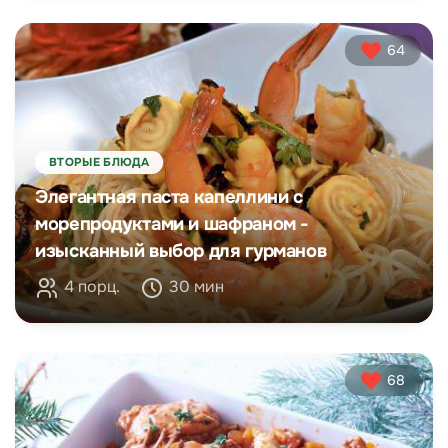
64
ВТОРЫЕ БЛЮДА
Элегантная паста капеллини с
морепродуктами и шафраном -
изысканный выбор для гурманов
4 порц.
30 мин
68