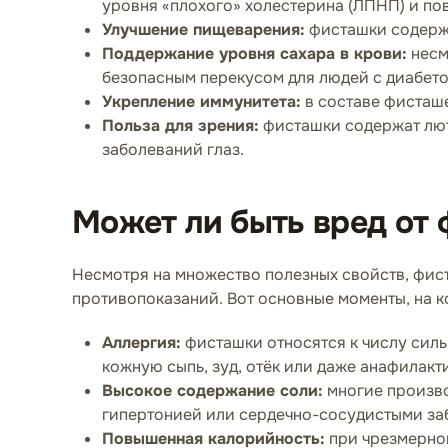
уровня «плохого» холестерина (ЛПНП) и п
Улучшение пищеварения:
фисташки содержа
Поддержание уровня сахара в крови:
несм
безопасным перекусом для людей с диабето
Укрепление иммунитета:
в составе фисташе
Польза для зрения:
фисташки содержат люте
заболеваний глаз.
Может ли быть вред от
Несмотря на множество полезных свойств, фис
противопоказаний. Вот основные моменты, на к
Аллергия:
фисташки относятся к числу силь
кожную сыпь, зуд, отёк или даже анафилак
Высокое содержание соли:
многие произво
гипертонией или сердечно-сосудистыми за
Повышенная калорийность:
при чрезмерном