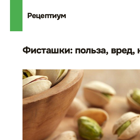
Рецепт
иум
Фисташки: польза, вред,