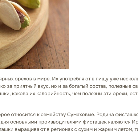
ярных орехов в мире. Их употребляют в пищу уже несколь
о за приятный вкус, но и за богатый состав, полезные с
ки, какова их калорийность, чем полезны эти орехи, ест
торое относится к семейству Сумаховые. Родина фисташк
годня основными производителями фисташек являются Ир
ташки выращивают в регионах с сухим и жарким летом, т