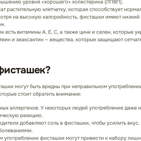
овышению уровня «хорошего» холестерина (ЛПВП).
т растительную клетчатку, которая способствует норма
отря на высокую калорийность, фисташки имеют низкий г
м.
к есть витамины А, Е, С, а также цинк и селен, которые 
ин и зеаксантин — вещества, которые защищают сетчатк
 фисташек?
ташки могут быть вредны при неправильном употреблени
оторые стоит обратить внимание:
ных аллергенов. У некоторых людей употребление даже 
тическую реакцию.
дители добавляют соль в фисташки, чтобы усилить вкус. 
болеваниями.
 употреблении фисташки могут привести к набору лишнег