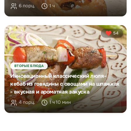
6 порц.
1 ч
54
ВТОРЫЕ БЛЮДА
Инновационный классический люля-
кебаб из говядины с овощами на шпажках
- вкусная и ароматная закуска
4 порц.
1 ч 10 мин