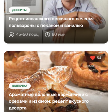
ДЕСЕРТЫ
Рецепт испанского песочного печенья
польвороны с пеканом и ванилью
45-50 порц.
60 мин
54
ВЫПЕЧКА
Ароматные яблочные карманчики с
орехами и изюмом: рецепт вкусного
десерта