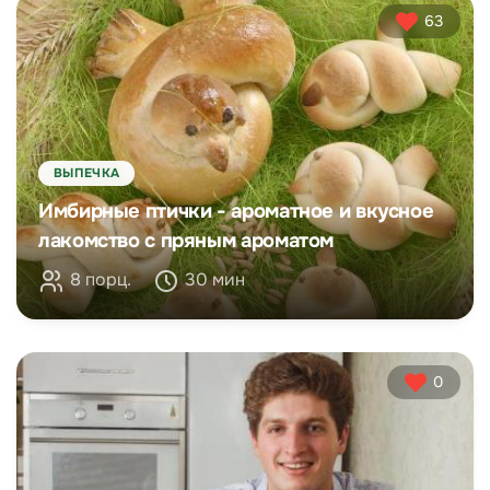
63
ВЫПЕЧКА
Имбирные птички - ароматное и вкусное
лакомство с пряным ароматом
8 порц.
30 мин
0