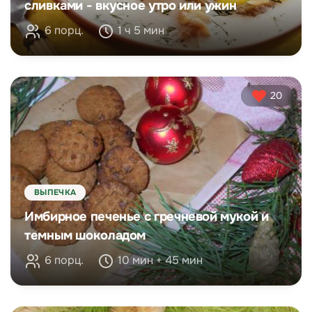
сливками - вкусное утро или ужин
6 порц.
1 ч 5 мин
20
ВЫПЕЧКА
Имбирное печенье с гречневой мукой и
темным шоколадом
6 порц.
10 мин + 45 мин