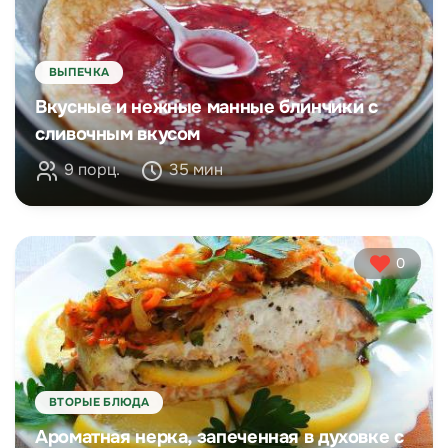
ВЫПЕЧКА
Вкусные и нежные манные блинчики с
сливочным вкусом
9 порц.
35 мин
0
ВТОРЫЕ БЛЮДА
Ароматная нерка, запеченная в духовке с