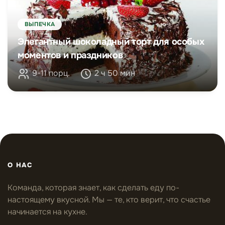
ВЫПЕЧКА
Элегантный шоколадный торт для особых
моментов и праздников
9-11 порц.
2 ч 50 мин
О НАС
Команда, которая знает, как сделать еду по-
настоящему вкусной. Мы — те, кто верит, что счастье
начинается на кухне.