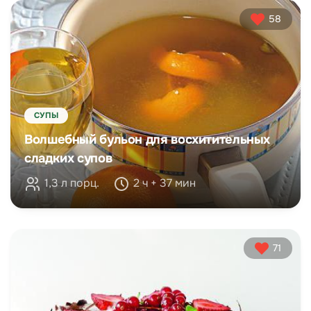
58
СУПЫ
Волшебный бульон для восхитительных
сладких супов
1,3 л порц.
2 ч + 37 мин
71