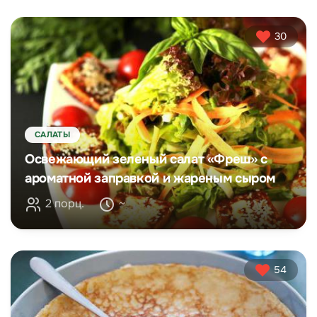
30
САЛАТЫ
Освежающий зеленый салат «Фреш» с
ароматной заправкой и жареным сыром
2 порц.
~
54