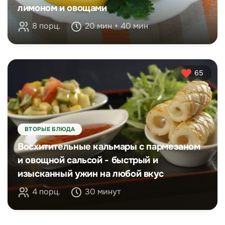
лимоном и овощами
8 порц.
20 мин + 40 мин
65
ВТОРЫЕ БЛЮДА
Восхитительные кальмары с пармезаном
и овощной сальсой - быстрый и
изысканный ужин на любой вкус
4 порц.
30 минут