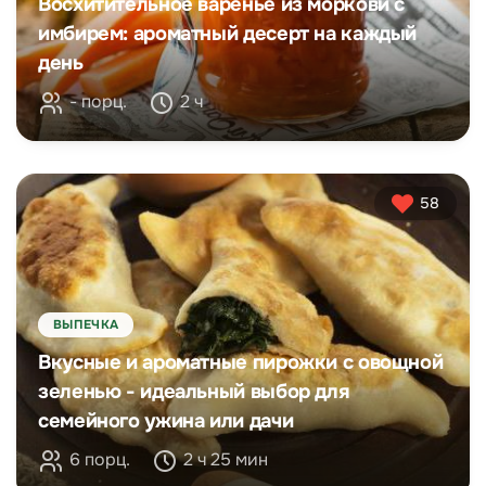
Восхитительное варенье из моркови с
имбирем: ароматный десерт на каждый
день
- порц.
2 ч
58
ВЫПЕЧКА
Вкусные и ароматные пирожки с овощной
зеленью - идеальный выбор для
семейного ужина или дачи
6 порц.
2 ч 25 мин