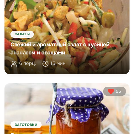
САЛАТЫ
Свежий и ароматный салат с курицей,
ананасом и овощами
6 порц.
15 мин
55
ЗАГОТОВКИ