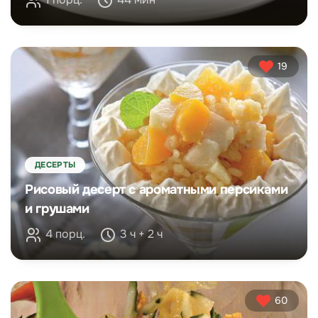
19
ДЕСЕРТЫ
Рисовый десерт с ароматными персиками
и грушами
4 порц.
3 ч + 2 ч
60