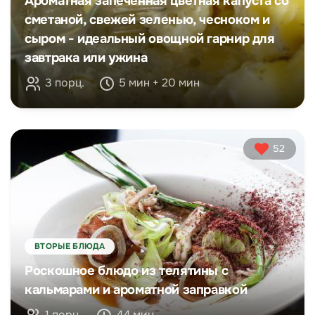
Ароматная запеченная цветная капуста со
сметаной, свежей зеленью, чесноком и
сыром - идеальный овощной гарнир для
завтрака или ужина
3 порц.
5 мин + 20 мин
52
ВТОРЫЕ БЛЮДА
Роскошное блюдо из телятины с
кальмарами и ароматной заправкой
1 порц.
44 мин