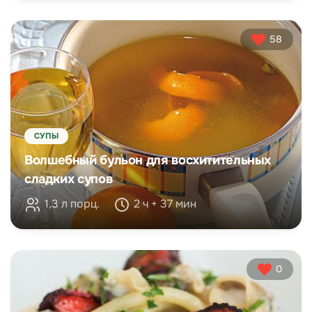
58
СУПЫ
Волшебный бульон для восхитительных
сладких супов
1,3 л порц.
2 ч + 37 мин
0