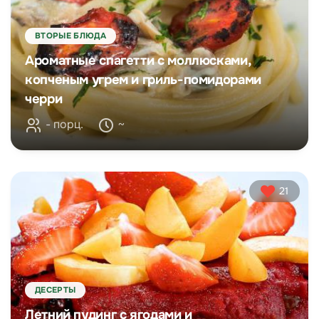
ВТОРЫЕ БЛЮДА
Ароматные спагетти с моллюсками,
копченым угрем и гриль-помидорами
черри
- порц.
~
21
ДЕСЕРТЫ
Летний пудинг с ягодами и