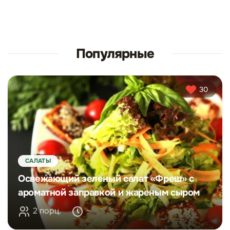
Популярные
30
САЛАТЫ
Освежающий зеленый салат «Фреш» с
ароматной заправкой и жареным сыром
2 порц.
~