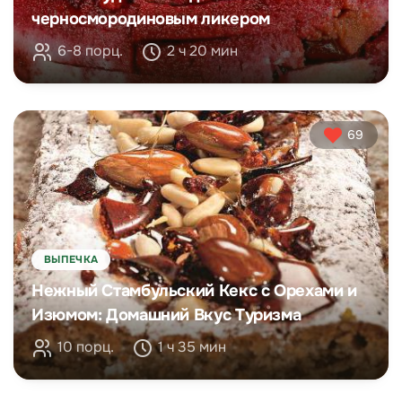
черносмородиновым ликером
6-8 порц.
2 ч 20 мин
69
ВЫПЕЧКА
Нежный Стамбульский Кекс с Орехами и
Изюмом: Домашний Вкус Туризма
10 порц.
1 ч 35 мин