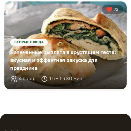
72
ВТОРЫЕ БЛЮДА
Запеченные цыплята в хрустящем тесте:
вкусная и эффектная закуска для
праздника
4 порц.
1 ч + 1 ч 30 мин