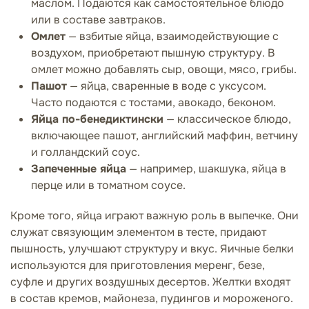
маслом. Подаются как самостоятельное блюдо
или в составе завтраков.
Омлет
— взбитые яйца, взаимодействующие с
воздухом, приобретают пышную структуру. В
омлет можно добавлять сыр, овощи, мясо, грибы.
Пашот
— яйца, сваренные в воде с уксусом.
Часто подаются с тостами, авокадо, беконом.
Яйца по-бенедиктински
— классическое блюдо,
включающее пашот, английский маффин, ветчину
и голландский соус.
Запеченные яйца
— например, шакшука, яйца в
перце или в томатном соусе.
Кроме того, яйца играют важную роль в выпечке. Они
служат связующим элементом в тесте, придают
пышность, улучшают структуру и вкус. Яичные белки
используются для приготовления меренг, безе,
суфле и других воздушных десертов. Желтки входят
в состав кремов, майонеза, пудингов и мороженого.