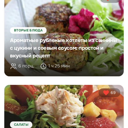
ВТОРЫЕ БЛЮДА
Ароматные рубленые котлеты из свинины
с цукини и соевым соусом: простой и
вкусный рецепт
6 порц.
1 ч 25 мин
69
САЛАТЫ