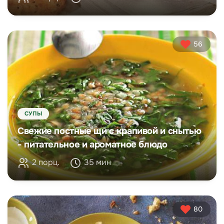
56
СУПЫ
Свежие постные щи с крапивой и снытью
- питательное и ароматное блюдо
2 порц.
35 мин
80