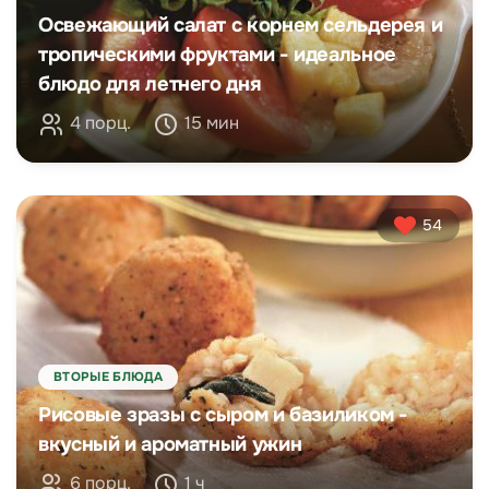
Освежающий салат с корнем сельдерея и
тропическими фруктами - идеальное
блюдо для летнего дня
4 порц.
15 мин
54
ВТОРЫЕ БЛЮДА
Рисовые зразы с сыром и базиликом -
вкусный и ароматный ужин
6 порц.
1 ч