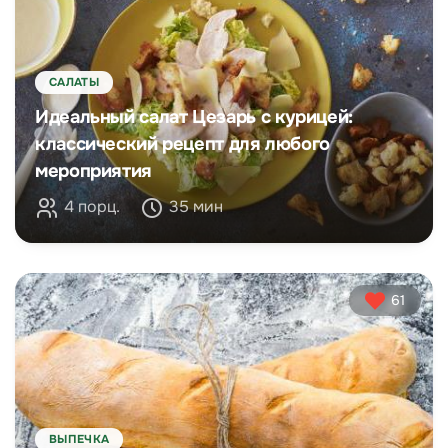
САЛАТЫ
Идеальный салат Цезарь с курицей:
классический рецепт для любого
мероприятия
4 порц.
35 мин
61
ВЫПЕЧКА