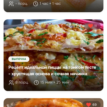
- порц.
1 час + 1 час
11
ВЫПЕЧКА
Рецепт идеальной пиццы на тонком тесте
- хрустящая основа и сочная начинка
8 порц.
15 мин + 25 мин
69