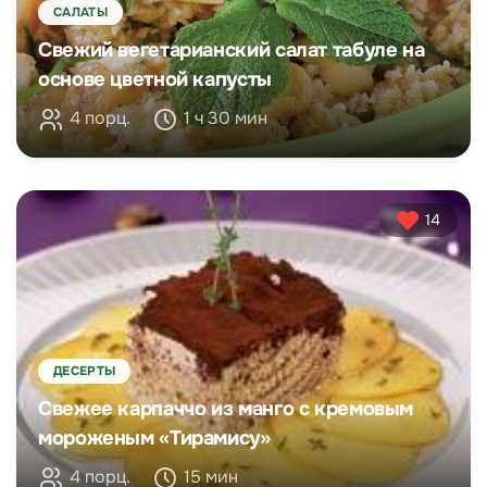
САЛАТЫ
Свежий вегетарианский салат табуле на
основе цветной капусты
4 порц.
1 ч 30 мин
14
ДЕСЕРТЫ
Свежее карпаччо из манго с кремовым
мороженым «Тирамису»
4 порц.
15 мин