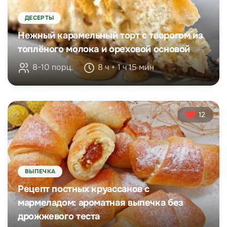
ДЕСЕРТЫ
Нежный карамельный торт с творогом из
топлёного молока и ореховой основой
8-10 порц.
8 ч + 1 ч 15 мин
12
ВЫПЕЧКА
Рецепт постных круассанов с
мармеладом: ароматная выпечка без
дрожжевого теста