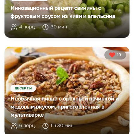
Инновационный рецепт свинины с
фруктовым соусом из киви и апельсина
4 порц.
30 мин
19
ДЕСЕРТЫ
Необычная пицца с ореховой начинкой и
медовым вкусом, приготовленная в
мультиварке
6 порц.
1 ч 30 мин