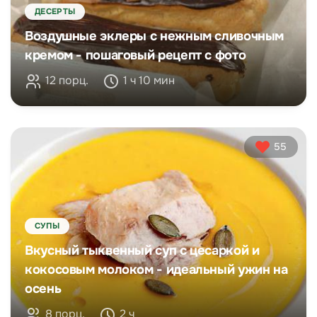
ДЕСЕРТЫ
Воздушные эклеры с нежным сливочным
кремом - пошаговый рецепт с фото
12 порц.
1 ч 10 мин
55
СУПЫ
Вкусный тыквенный суп с цесаркой и
кокосовым молоком - идеальный ужин на
осень
8 порц.
2 ч