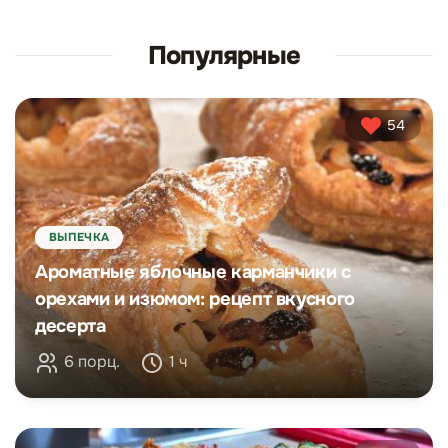
Популярные
54
ВЫПЕЧКА
Ароматные яблочные карманчики с
орехами и изюмом: рецепт вкусного
десерта
6 порц.
1 ч