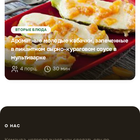
ВТОРЫЕ БЛЮДА
Ароматные молодые кабачки, запеченные
в пикантном сырно-кураговом соусе в
мультиварке
4 порц.
30 мин
О НАС
Команда, которая знает, как сделать еду по-