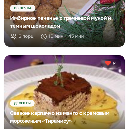
ВЫПЕЧКА
Имбирное печенье с гречневой мукой и
темным шоколадом
6 порц.
10 мин + 45 мин
14
ДЕСЕРТЫ
Свежее карпаччо из манго с кремовым
мороженым «Тирамису»