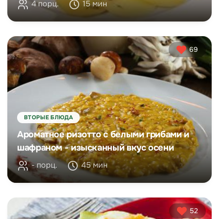
4 порц.
15 мин
69
ВТОРЫЕ БЛЮДА
Ароматное ризотто с белыми грибами и
шафраном - изысканный вкус осени
- порц.
45 мин
52