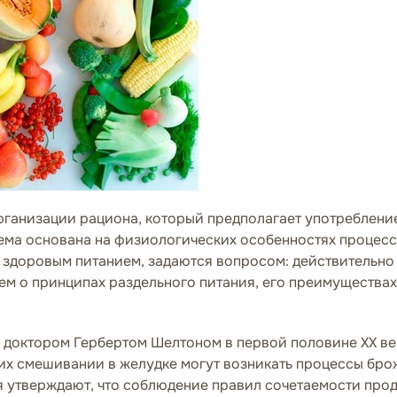
организации рациона, который предполагает употреблени
стема основана на физиологических особенностях процес
здоровым питанием, задаются вопросом: действительно 
ем о принципах раздельного питания, его преимуществах
доктором Гербертом Шелтоном в первой половине XX век
 их смешивании в желудке могут возникать процессы бро
я утверждают, что соблюдение правил сочетаемости про