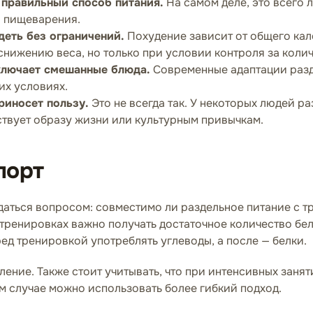
 правильный способ питания.
На самом деле, это всего 
и пищеварения.
деть без ограничений.
Похудение зависит от общего кало
снижению веса, но только при условии контроля за коли
ключает смешанные блюда.
Современные адаптации разд
их условиях.
риносет пользу.
Это не всегда так. У некоторых людей р
ствует образу жизни или культурным привычкам.
порт
даться вопросом: совместимо ли раздельное питание с т
тренировках важно получать достаточное количество бел
ед тренировкой употреблять углеводы, а после — белки.
ление. Также стоит учитывать, что при интенсивных заня
м случае можно использовать более гибкий подход.