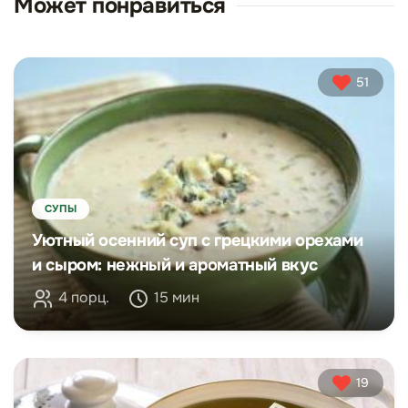
Может понравиться
51
СУПЫ
Уютный осенний суп с грецкими орехами
и сыром: нежный и ароматный вкус
4 порц.
15 мин
19