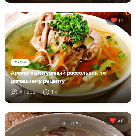
14
СУПЫ
Ароматный куриный рассольник по
домашнему рецепту
4 порц.
1 ч
58