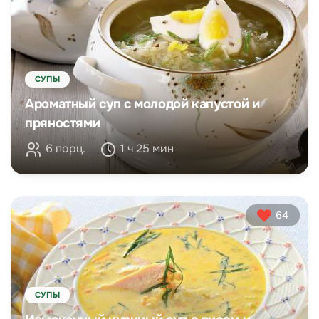
СУПЫ
Ароматный суп с молодой капустой и
пряностями
6 порц.
1 ч 25 мин
64
СУПЫ