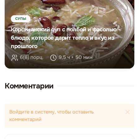
СУПЫ
Корсиканский суп с полбой и фасолью -
блюдо, которое дарит тепло и вкус из
прошлого
6(8) порц.
9,5 ч + 50 мин
Комментарии
Войдите в систему, чтобы оставить
комментарий