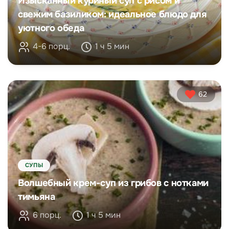
Изысканный куриный суп с рисом и
свежим базиликом: идеальное блюдо для
уютного обеда
4-6 порц.
1 ч 5 мин
62
СУПЫ
Волшебный крем-суп из грибов с нотками
тимьяна
6 порц.
1 ч 5 мин