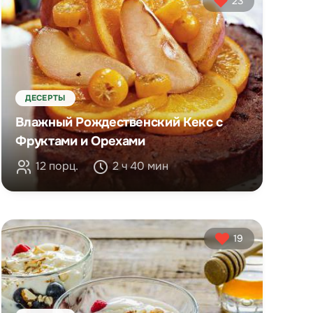
23
ДЕСЕРТЫ
Влажный Рождественский Кекс с
Фруктами и Орехами
12 порц.
2 ч 40 мин
19