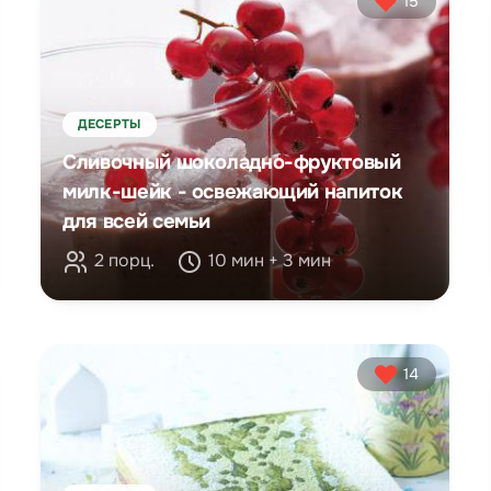
15
ДЕСЕРТЫ
Сливочный шоколадно-фруктовый
милк-шейк - освежающий напиток
для всей семьи
2 порц.
10 мин + 3 мин
14