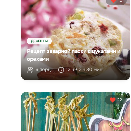
12
ДЕСЕРТЫ
Рецепт заварной пасхи с цукатами и
орехами
6 порц.
12 ч + 2 ч 30 мин
22