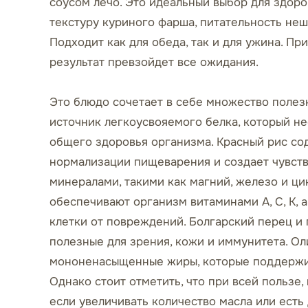
соусом лечо. Это идеальный выбор для здор
текстуру куриного фарша, питательность неш
Подходит как для обеда, так и для ужина. Пр
результат превзойдет все ожидания.
Это блюдо сочетает в себе множество полезн
источник легкоусвояемого белка, который 
общего здоровья организма. Красный рис сод
нормализации пищеварения и создает чувств
минералами, такими как магний, железо и цин
обеспечивают организм витаминами А, С, К,
клетки от повреждений. Болгарский перец и
полезные для зрения, кожи и иммунитета. О
мононенасыщенные жиры, которые поддержи
Однако стоит отметить, что при всей пользе
если увеличивать количество масла или есть