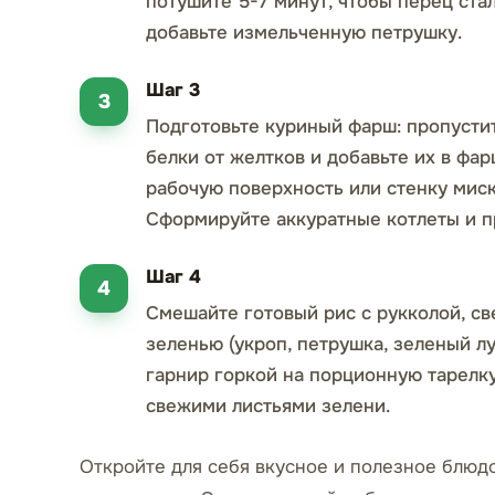
потушите 5-7 минут, чтобы перец стал
добавьте измельченную петрушку.
Шаг 3
Подготовьте куриный фарш: пропусти
белки от желтков и добавьте их в фа
рабочую поверхность или стенку миск
Сформируйте аккуратные котлеты и пр
Шаг 4
Смешайте готовый рис с рукколой, с
зеленью (укроп, петрушка, зеленый л
гарнир горкой на порционную тарелку
свежими листьями зелени.
Откройте для себя вкусное и полезное блюд