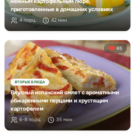
нежным картофельным пюре,
приготовленные в домашних условиях
4 порц.
42 мин
65
ВТОРЫЕ БЛЮДА
Вкусный испанский омлет с ароматными
обжаренными перцами и хрустящим
картофелем
6-8 порц.
35 мин