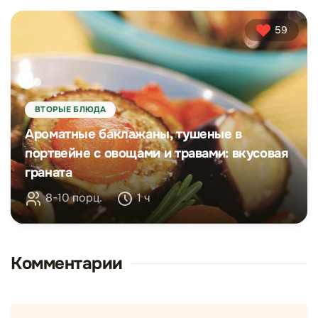
59
ВТОРЫЕ БЛЮДА
Ароматные баклажаны, тушеные в
портвейне с овощами и травами: вкусовая
граната
8-10 порц.
1 ч
Комментарии