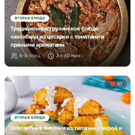
ВТОРЫЕ БЛЮДА
Традиционное грузинское блюдо
чахохбили из цесарки с томатами и
пряными ароматами
6-8 порц.
2 ч 30 мин
57
ВТОРЫЕ БЛЮДА
Элегантные биточки из тилапии с икрой и