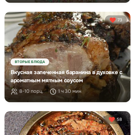
73
ВТОРЫЕ БЛЮДА
Вкусная запеченная баранина в духовке с
ароматным мятным соусом
8-10 порц.
1 ч 30 мин
58