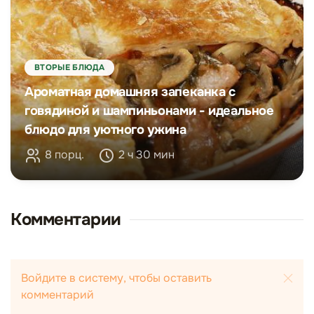
ВТОРЫЕ БЛЮДА
Ароматная домашняя запеканка с
говядиной и шампиньонами - идеальное
блюдо для уютного ужина
8 порц.
2 ч 30 мин
Комментарии
Войдите в систему, чтобы оставить
комментарий