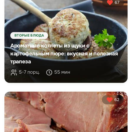
67
ВТОРЫЕ БЛЮДА
Ароматные котлеты из щуки с
картофельным пюре: вкусная и полезная
трапеза
5-7 порц.
55 мин
62