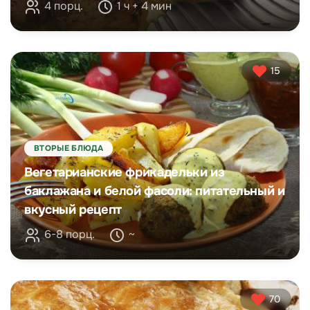
4 порц.
1 ч + 4 мин
15
ВТОРЫЕ БЛЮДА
Вегетарианские фрикадельки из
баклажана и белой фасоли: питательный и
вкусный рецепт
6-8 порц.
~
70