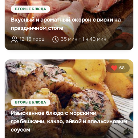
ВТОРЫЕ БЛЮДА
Вкусный и ароматный окорок с виски на
праздничном столе
12-16 порц.
35 мин + 1 ч 40 мин
68
ВТОРЫЕ БЛЮДА
Изысканное блюдо с морскими
гребешками, какао, айвой и апельсиновым
соусом