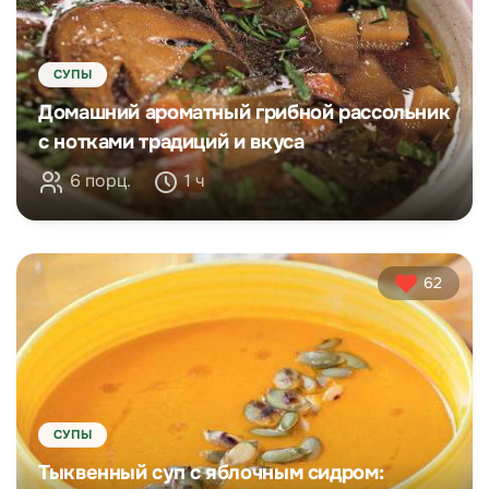
СУПЫ
Домашний ароматный грибной рассольник
с нотками традиций и вкуса
6 порц.
1 ч
62
СУПЫ
Тыквенный суп с яблочным сидром: