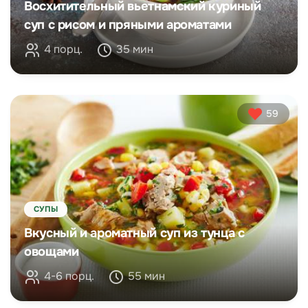
Восхитительный вьетнамский куриный
суп с рисом и пряными ароматами
4 порц.
35 мин
59
СУПЫ
Вкусный и ароматный суп из тунца с
овощами
4-6 порц.
55 мин