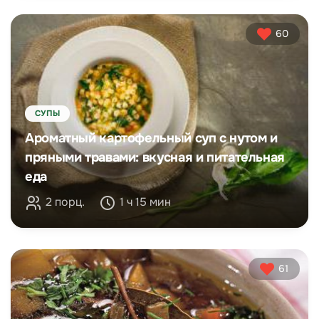
60
СУПЫ
Ароматный картофельный суп с нутом и
пряными травами: вкусная и питательная
еда
2 порц.
1 ч 15 мин
61