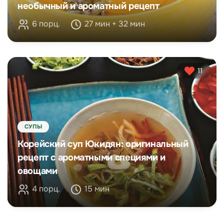
необычный и ароматный рецепт
6 порц.
27 мин + 32 мин
11
СУПЫ
Корейский суп Юкидян: оригинальный
рецепт с ароматными специями и
овощами
4 порц.
15 мин