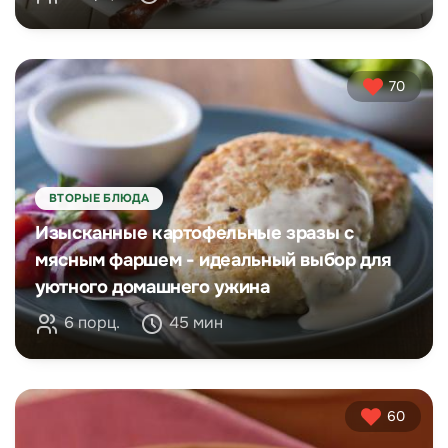
70
ВТОРЫЕ БЛЮДА
Изысканные картофельные зразы с
мясным фаршем - идеальный выбор для
уютного домашнего ужина
6 порц.
45 мин
60