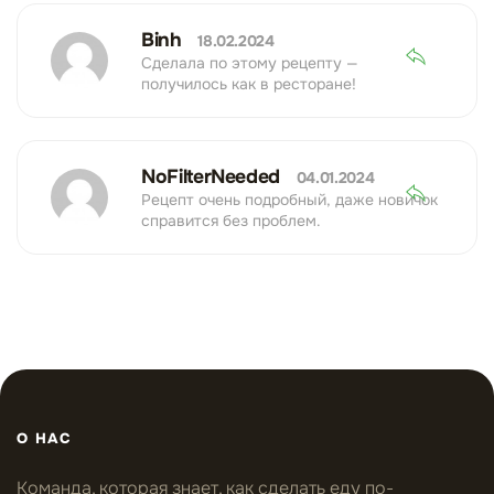
Binh
18.02.2024
Сделала по этому рецепту —
получилось как в ресторане!
NoFilterNeeded
04.01.2024
Рецепт очень подробный, даже новичок
справится без проблем.
О НАС
Команда, которая знает, как сделать еду по-