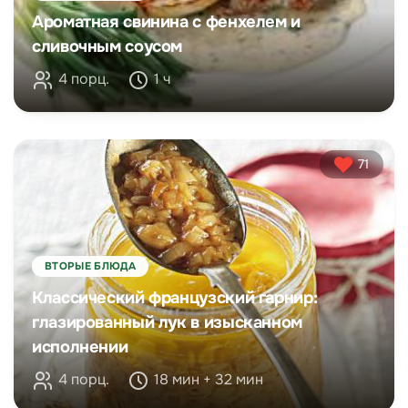
Ароматная свинина с фенхелем и
сливочным соусом
4 порц.
1 ч
71
ВТОРЫЕ БЛЮДА
Классический французский гарнир:
глазированный лук в изысканном
исполнении
4 порц.
18 мин + 32 мин