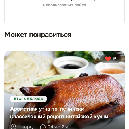
использования сайта
Может понравиться
15
ВТОРЫЕ БЛЮДА
Ароматная утка по-пекински -
классический рецепт китайской кухни
- порц.
24 ч + 2 ч