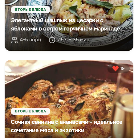
ВТОРЫЕ БЛЮДА
Элегантный шашлык из цесарки с
яблоками в остром горчичном маринаде
4-5 порц.
7.5 ч + 35 мин
19
ВТОРЫЕ БЛЮДА
Сочная свинина с ананасами - идеальное
сочетание мяса и экзотики