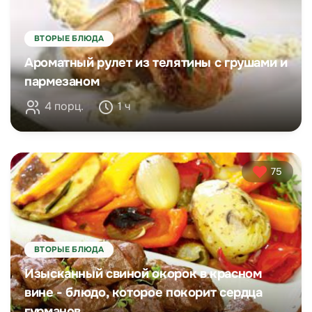
ВТОРЫЕ БЛЮДА
Ароматный рулет из телятины с грушами и
пармезаном
4 порц.
1 ч
75
ВТОРЫЕ БЛЮДА
Изысканный свиной окорок в красном
вине - блюдо, которое покорит сердца
гурманов