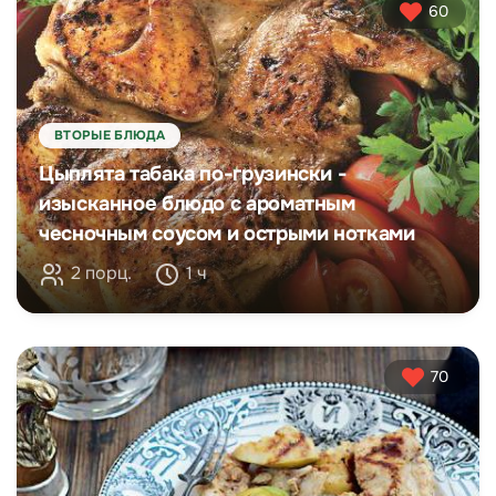
60
ВТОРЫЕ БЛЮДА
Цыплята табака по-грузински -
изысканное блюдо с ароматным
чесночным соусом и острыми нотками
2 порц.
1 ч
70