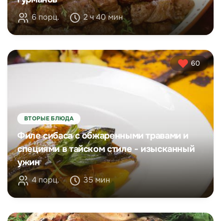
6 порц.
2 ч 40 мин
60
ВТОРЫЕ БЛЮДА
Филе сибаса с обжаренными травами и
специями в тайском стиле - изысканный
ужин
4 порц.
35 мин