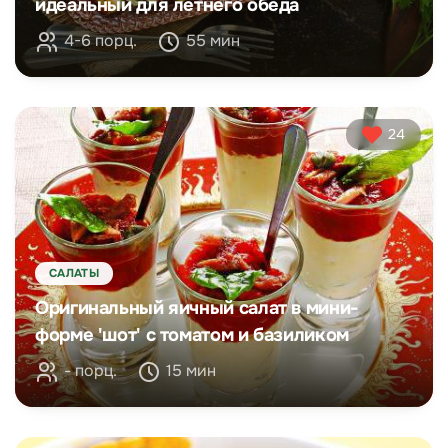
идеальный для летнего обеда
4-6 порц.
55 мин
24
САЛАТЫ
Оригинальный яичный салат в мини-
форме 'шот' с томатом и базиликом
- порц.
15 мин