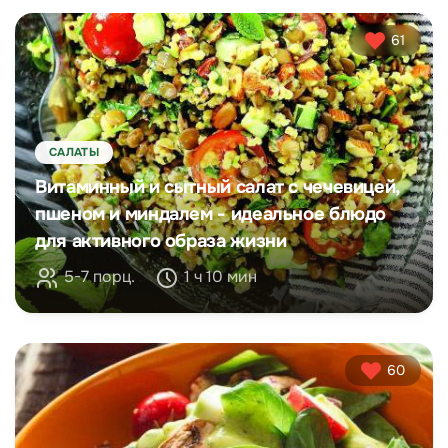
61
САЛАТЫ
Витаминный и сытный салат с чечевицей,
пшеном и миндалем - идеальное блюдо
для активного образа жизни
5-7 порц.
1 ч 10 мин
60