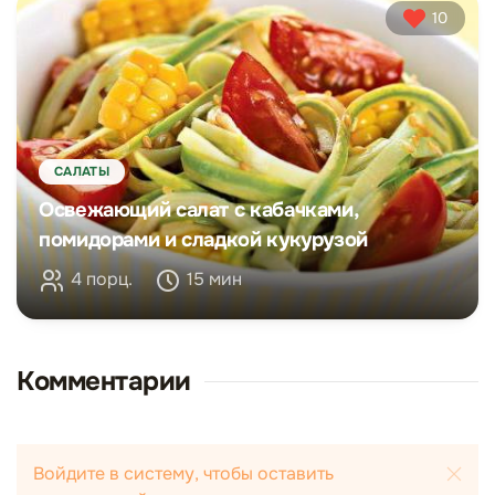
10
САЛАТЫ
Освежающий салат с кабачками,
помидорами и сладкой кукурузой
4 порц.
15 мин
Комментарии
Войдите в систему, чтобы оставить