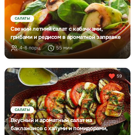
САЛАТЫ
Свежий летний салат с кабачками,
грибами и редисом в ароматной заправке
4-6 порц.
55 мин
59
САЛАТЫ
Вкусный и ароматный салат из
баклажанов с халуми и помидорами,