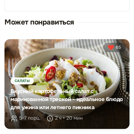
Может понравиться
65
САЛАТЫ
Вкусный картофельный салат с
маринованной треской - идеальное блюдо
для ужина или летнего пикника
5-7 порц.
2 ч + 20 мин