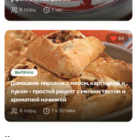
6 порц.
1 час
64
ВЫПЕЧКА
Домашние пирожки с мясом, картошкой и
луком - простой рецепт с мягким тестом и
ароматной начинкой
6 порц.
1 ч 30 мин