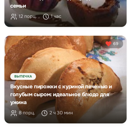
семьи
12 порц.
1 час
69
ВЫПЕЧКА
Вкусные пирожки с куриной печенью и
голубым сыром: идеальное блюдо для
ужина
8 порц.
2 ч 30 мин