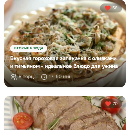
58
ВТОРЫЕ БЛЮДА
Вкусная гороховая запеканка с оливками
и тимьяном - идеальное блюдо для ужина
8 порц.
1 ч 50 мин
70