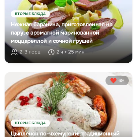
ВТОРЫЕ БЛЮДА
Нежная баранина, приготовленная на
пару, с ароматной маринованной
моццареллой и сочной грушей
2-3 порц.
2 ч + 25 мин
69
ВТОРЫЕ БЛЮДА
Цыпленок по-чхемурски: традиционный