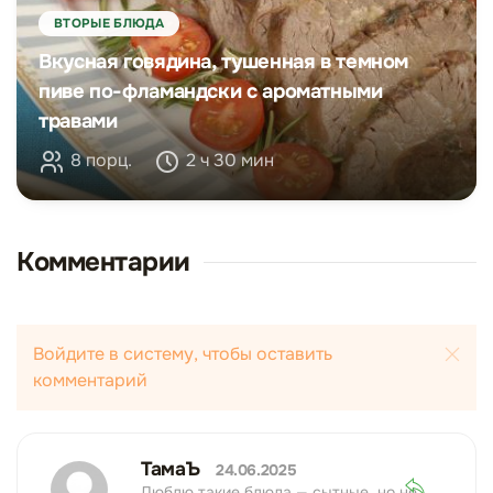
ВТОРЫЕ БЛЮДА
Вкусная говядина, тушенная в темном
пиве по-фламандски с ароматными
травами
8 порц.
2 ч 30 мин
Комментарии
Войдите в систему, чтобы оставить
комментарий
ТамаЪ
24.06.2025
Люблю такие блюда — сытные, но не