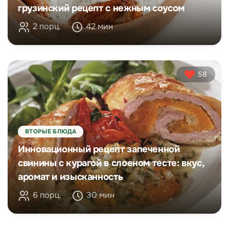
грузинский рецепт с нежным соусом
2 порц.
42 мин
58
ВТОРЫЕ БЛЮДА
Инновационный рецепт запеченной
свинины с курагой в слоеном тесте: вкус,
аромат и изысканность
6 порц.
30 мин