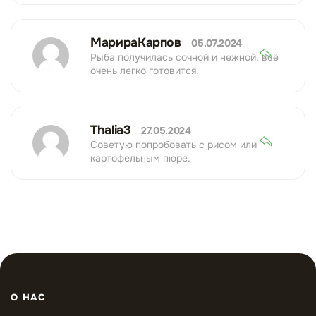
МарираКарпов
05.07.2024
Рыба получилась сочной и нежной, всё
очень легко готовится.
Thalia3
27.05.2024
Советую попробовать с рисом или
картофельным пюре.
О НАС