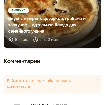
ВЫПЕЧКА
Вкусный пирог с цесаркой, грибами и
тархуном - идеальное блюдо для
семейного ужина
8 порц.
2 ч 20 мин
Комментарии
Войдите в систему, чтобы оставить
комментарий