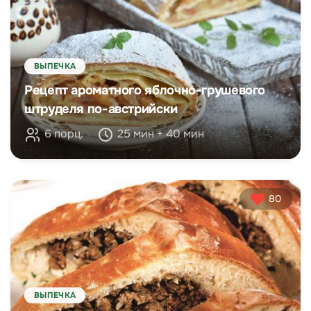
ВЫПЕЧКА
Рецепт ароматного яблочно-грушевого
штруделя по-австрийски
6 порц.
25 мин + 40 мин
80
ВЫПЕЧКА