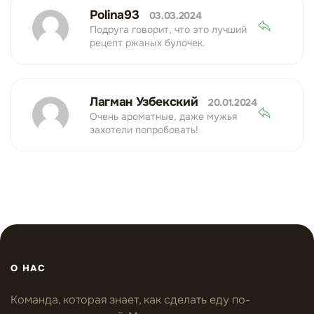
Polina93
03.03.2024
Подруга говорит, что это лучший
рецепт ржаных булочек.
Лагман Узбекский
20.01.2024
Очень ароматные, даже мужья
захотели попробовать!
О НАС
Команда, которая знает, как сделать еду по-