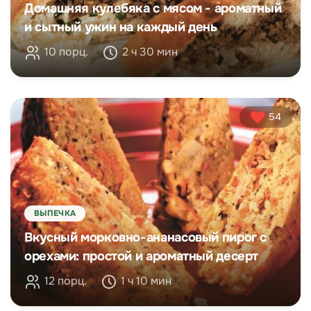
Домашняя кулебяка с мясом - ароматный
и сытный ужин на каждый день
10 порц.
2 ч 30 мин
54
ВЫПЕЧКА
Вкусный морковно-ананасовый пирог с
орехами: простой и ароматный десерт
12 порц.
1 ч 10 мин