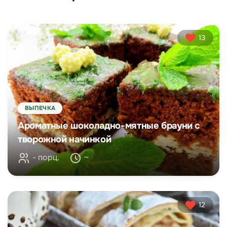
13
ВЫПЕЧКА
Ароматные шоколадно-мятные брауни с
творожной начинкой
- порц.
~
12