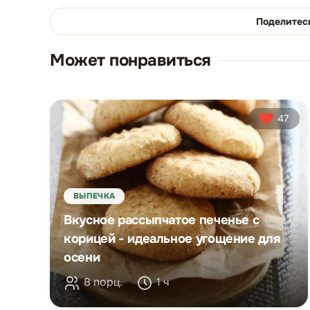
Поделитес
Может понравиться
47
ВЫПЕЧКА
Вкусное рассыпчатое печенье с
корицей - идеальное угощение для
осени
8 порц.
1 ч