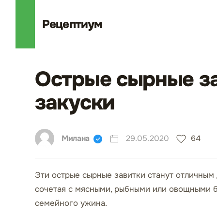
Рецепт
иум
Острые сырные за
закуски
Милана
29.05.2020
64
Эти острые сырные завитки станут отличным
сочетая с мясными, рыбными или овощными б
семейного ужина.