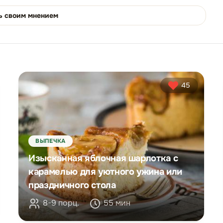
ь своим мнением
45
ВЫПЕЧКА
Изысканная яблочная шарлотка с
карамелью для уютного ужина или
праздничного стола
8-9 порц.
55 мин