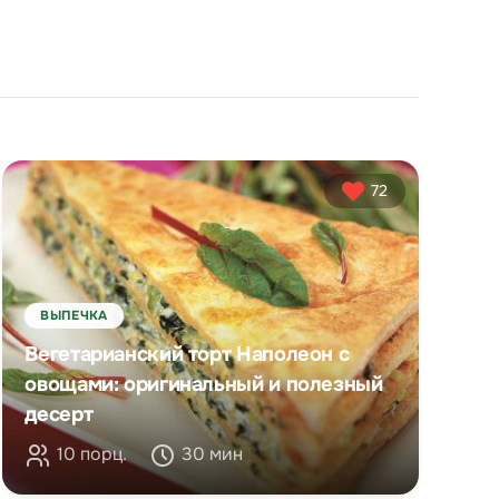
72
ВЫПЕЧКА
Вегетарианский торт Наполеон с
овощами: оригинальный и полезный
десерт
10 порц.
30 мин